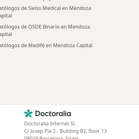
atólogos de Swiss Medical en Mendoza
apital
atólogos de OSDE Binario en Mendoza
apital
atólogos de Medifé en Mendoza Capital
tratadas
Contacto
Doctoralia - Página de inicio
Doctoralia Internet SL
C/ Josep Pla 2 - Building B2, floor 13
08019 Barcelona, Spain