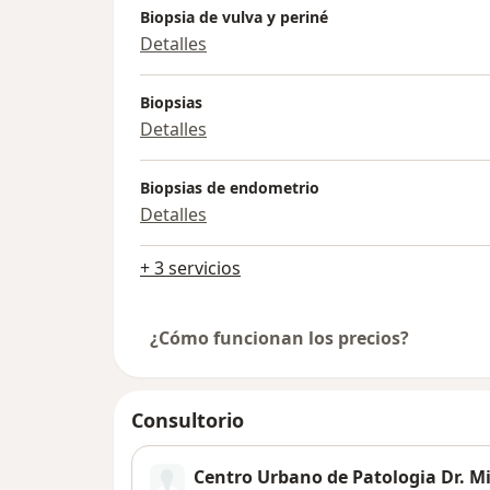
Estudios intraoperatorios, Identificacion
Biopsia de vulva y periné
Autopsia perinatal.
Detalles
Profesor Adjunto de Anatomia Patologica, 
Jefe de Trabajos en Bases para la Enfermed
Biopsias
U.Aconcagua, Fac de Ciencias Medicas
Detalles
Medico Patólogo de importantes clínicas d
Biopsias de endometrio
Detalles
+ 3 servicios
¿Cómo funcionan los precios?
Consultorio
Centro Urbano de Patologia Dr. M