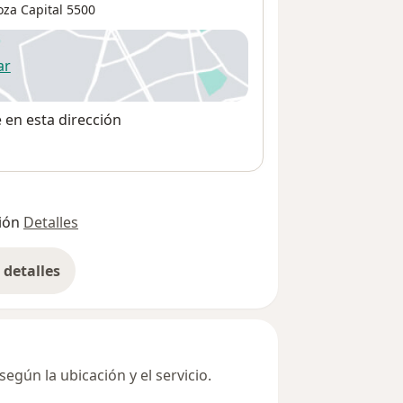
za Capital
5500
ar
 abre en una nueva pestaña
e en esta dirección
ión
Detalles
detalles
bre la dirección
egún la ubicación y el servicio.