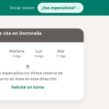
Iniciar sesión
¿Sos especialista?
 cita en Doctoralia
Mañana
Lun
Mar
Mié
Jue
9 Ago
10 Ago
11 Ago
12 Ago
13 Ag
e especialista no ofrece reserva de
turno en línea en esta dirección.
Solicitá un turno