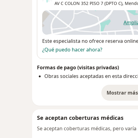
AV C COLON 352 PISO 7 (DPTO C),
Mendo
Ampli
se
Disponibilidad
Este especialista no ofrece reserva onlin
¿Qué puedo hacer ahora?
Formas de pago (visitas privadas)
Obras sociales aceptadas en esta direcc
Mostrar más 
so
Se aceptan coberturas médicas
Se aceptan coberturas médicas, pero varía s