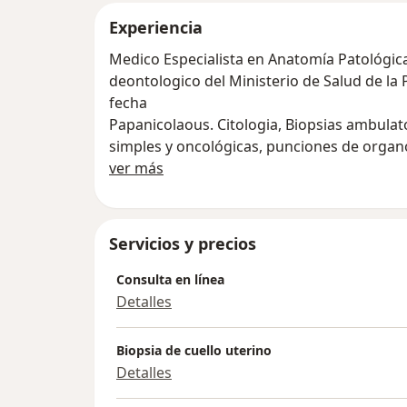
Experiencia
Medico Especialista en Anatomía Patológica
deontologico del Ministerio de Salud de la
fecha
Papanicolaous. Citologia, Biopsias ambulat
simples y oncológicas, punciones de organos intern
Sobre mí
Estudios intraoperatorios, Identificacion
ver más
Autopsia perinatal.
Jefe de Servicio de Anatomía Patológica d
esclusivamente al Laboratorio de Anatomia
Servicios y precios
Patología"
Director Medico del Laboratorio de Anatom
Consulta en línea
Patología , Dr.Miguel Urbano Martínez desd
Detalles
LABORATORIO HABILITADO POR EL MINISTE
MENDOZA' LA MUNICIPAĹIDAD DE LA CAPI
Biopsia de cuello uterino
Papanicolaous. Citologia, Biopsias ambulat
Detalles
simples y oncológicas, punciones de organos intern