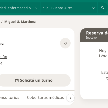
dad, enfermedad o nombre
p. ej. Buenos Aires
Miguel U. Martínez
mbiar de ciudad
Reserva de
Inactivo
ez
 las especializaciones
Hoy
8 Ago
ción
14
Est
Solicitá un turno
nsultorios
Coberturas médicas
Opiniones