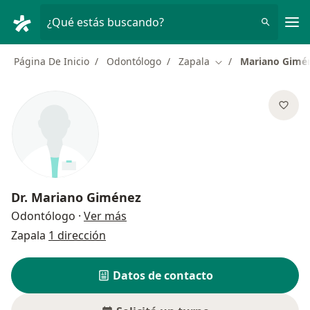
Men
¿Qué estás buscando?
Página De Inicio
Odontólogo
Zapala
Mariano Gimé
Cambiar de ciudad
Dr.
Mariano Giménez
sobre las especializaciones
Odontólogo
·
Ver más
Zapala
1 dirección
Datos de contacto