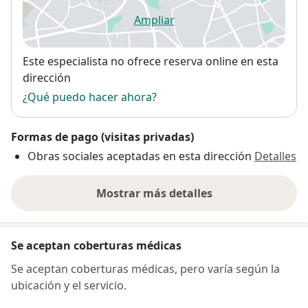
Ampliar
se abre en una nueva pestañ
Disponibilidad
Este especialista no ofrece reserva online en esta
dirección
¿Qué puedo hacer ahora?
Formas de pago (visitas privadas)
Obras sociales aceptadas en esta dirección
Detalles
Mostrar más detalles
sobre la dirección
Se aceptan coberturas médicas
Se aceptan coberturas médicas, pero varía según la
ubicación y el servicio.