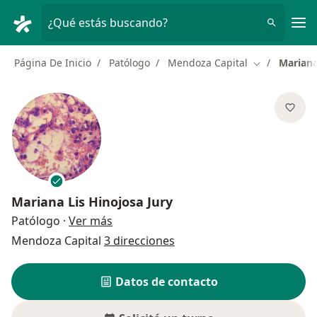
Men
¿Qué estás buscando?
Página De Inicio
Patólogo
Mendoza Capital
Mariana
Cambiar de c
Mariana Lis Hinojosa Jury
sobre las especializaciones
Patólogo
·
Ver más
Mendoza Capital
3 direcciones
Datos de contacto