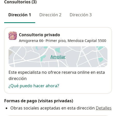
Consultorios (3)
Dirección 1
Dirección 2
Dirección 3
Consultorio privado
Amigorena 66- Primer piso,
Mendoza Capital
5500
Ampliar
se abre en una nueva pestañ
Disponibilidad
Este especialista no ofrece reserva online en esta
dirección
¿Qué puedo hacer ahora?
Formas de pago (visitas privadas)
Obras sociales aceptadas en esta dirección
Detalles