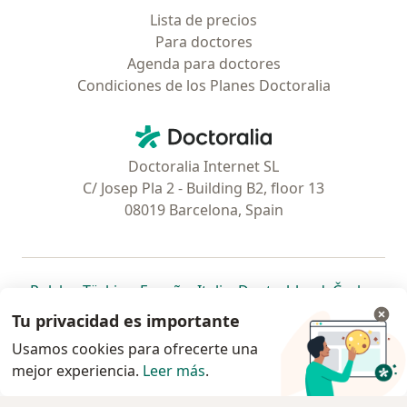
Lista de precios
Para doctores
Agenda para doctores
Condiciones de los Planes Doctoralia
Contacto
Doctoralia - Página de inicio
Doctoralia Internet SL
C/ Josep Pla 2 - Building B2, floor 13
08019 Barcelona, Spain
se abre en una nueva pestaña
se abre en una nueva pestaña
se abre en una nueva pestaña
se abre en una nueva pes
se abre en 
se a
Polska
,
Türkiye
,
España
,
Italia
,
Deutschland
,
Česko
,
se abre en una nueva pestaña
se abre en una nueva pestaña
se abre en una nueva pestaña
se abre en una nueva p
se abre en 
se abr
Portugal
,
México
,
Chile
,
Brasil
,
Argentina
,
Perú
,
Tu privacidad es importante
se abre en una nueva pe
Colombia
Usamos cookies para ofrecerte una
mejor experiencia.
www.doctoraliar.com © 2026 - Encontrá tu
Leer más
.
especialista y pedí turno