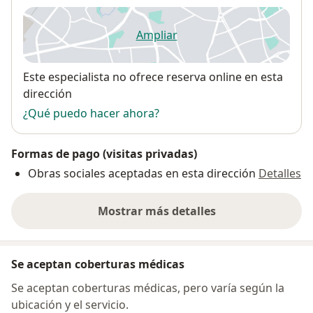
Ampliar
se abre en una nueva pestañ
Disponibilidad
Este especialista no ofrece reserva online en esta
dirección
¿Qué puedo hacer ahora?
Formas de pago (visitas privadas)
Obras sociales aceptadas en esta dirección
Detalles
Mostrar más detalles
sobre la dirección
Se aceptan coberturas médicas
Se aceptan coberturas médicas, pero varía según la
ubicación y el servicio.