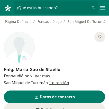
Men
¿Qué estás buscando?
Página De Inicio
Fonoaudiólogo
San Miguel De Tucumán
Fnlg.
María Gao de Sfaello
sobre las especializaciones
Fonoaudiólogo
·
Ver más
San Miguel de Tucumán
1 dirección
Datos de contacto