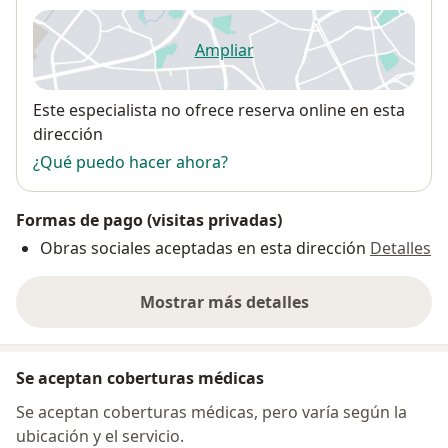
Ampliar
se abre en una nueva pestañ
Disponibilidad
Este especialista no ofrece reserva online en esta
dirección
¿Qué puedo hacer ahora?
Formas de pago (visitas privadas)
Obras sociales aceptadas en esta dirección
Detalles
Mostrar más detalles
sobre la dirección
Se aceptan coberturas médicas
Se aceptan coberturas médicas, pero varía según la
ubicación y el servicio.