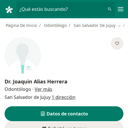
Men
¿Qué estás buscando?
Página De Inicio
Odontólogo
San Salvador De Jujuy
Cambi
Dr.
Joaquin Alias Herrera
sobre las especializaciones
Odontólogo
·
Ver más
San Salvador de Jujuy
1 dirección
Datos de contacto