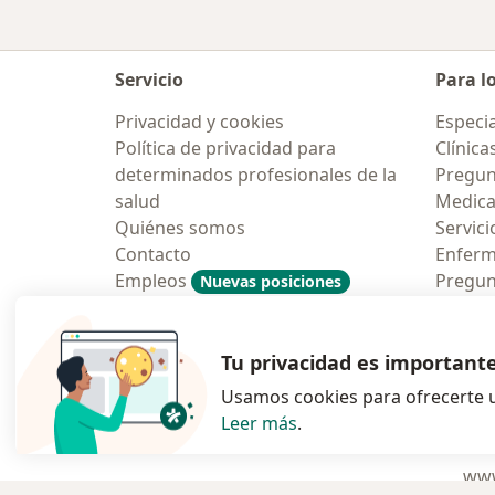
Servicio
Para l
Privacidad y cookies
Especia
Política de privacidad para
Clínica
determinados profesionales de la
Pregunt
salud
Medic
Quiénes somos
Servici
Contacto
Enfer
Empleos
Pregun
Nuevas posiciones
Condiciones Generales de
Aplicac
Contratación
Tu privacidad es important
Usamos cookies para ofrecerte u
Leer más
.
se abre en una n
se abre 
s
Polska
,
Türkiye
,
España
,
www