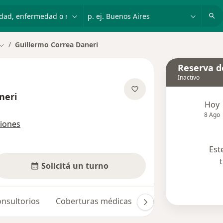
dad, enfermedad o nombre
p. ej. Buenos Aires
Guillermo Correa Daneri
Cambiar de ciudad
Reserva de
Inactivo
neri
Hoy
re las especializaciones
8 Ago
ciones
Est
Solicitá un turno
nsultorios
Coberturas médicas
Opiniones