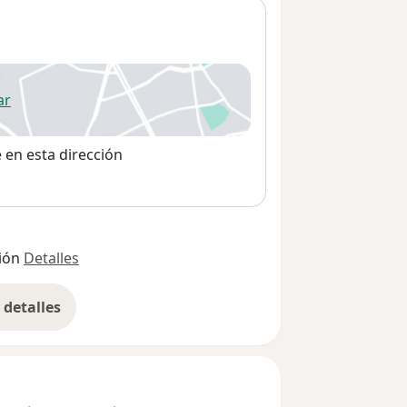
ar
 abre en una nueva pestaña
e en esta dirección
ión
Detalles
detalles
bre la dirección