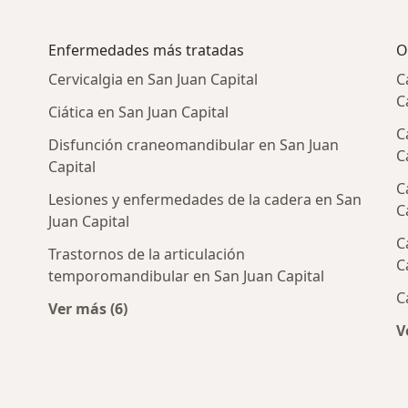
Enfermedades más tratadas
O
Cervicalgia en San Juan Capital
C
C
Ciática en San Juan Capital
C
Disfunción craneomandibular en San Juan
C
Capital
C
Lesiones y enfermedades de la cadera en San
C
Juan Capital
C
Trastornos de la articulación
rcanas a San Juan Capital
C
temporomandibular en San Juan Capital
C
Ver más (6)
Más en esta categoría: Enfermedades más t
V