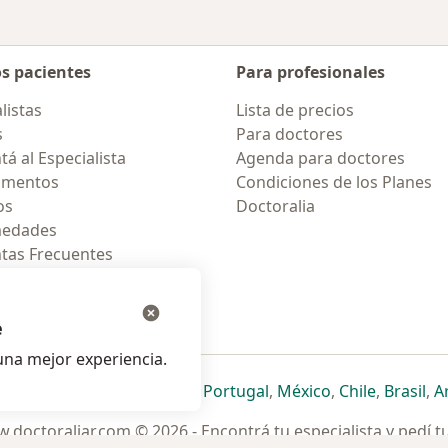
os pacientes
Para profesionales
listas
Lista de precios
s
Para doctores
á al Especialista
Agenda para doctores
amentos
Condiciones de los Planes
os
Doctoralia
medades
tas Frecuentes
ión para móvil
e
na mejor experiencia.
ueva pestaña
en una nueva pestaña
e abre en una nueva pestaña
se abre en una nueva pestaña
se abre en una nueva pestaña
se abre en una nueva pestaña
se abre en una nueva p
se abre en una
se abre e
se
Italia
,
Deutschland
,
Česko
,
Portugal
,
México
,
Chile
,
Brasil
,
A
.doctoraliar.com © 2026 - Encontrá tu especialista y pedí t