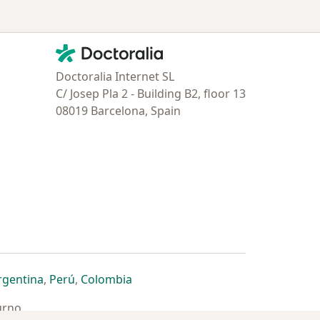
Contacto
Doctoralia - Página de inicio
Doctoralia Internet SL
C/ Josep Pla 2 - Building B2, floor 13
08019 Barcelona, Spain
estaña
 nueva pestaña
n una nueva pestaña
 abre en una nueva pestaña
se abre en una nueva pestaña
se abre en una nueva pestaña
se abre en una nueva pestaña
rgentina
,
Perú
,
Colombia
urno