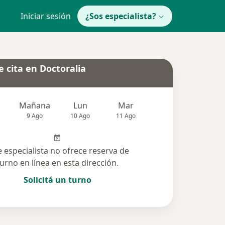
Iniciar sesión
¿Sos especialista?
 cita en Doctoralia
Mañana
Lun
Mar
Mié
Jue
9 Ago
10 Ago
11 Ago
12 Ago
13 Ag
e especialista no ofrece reserva de
turno en línea en esta dirección.
Solicitá un turno