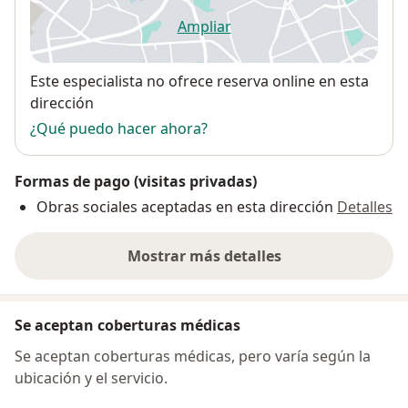
Ampliar
se abre en una nueva pestañ
Disponibilidad
Este especialista no ofrece reserva online en esta
dirección
¿Qué puedo hacer ahora?
Formas de pago (visitas privadas)
Obras sociales aceptadas en esta dirección
Detalles
Mostrar más detalles
sobre la dirección
Se aceptan coberturas médicas
Se aceptan coberturas médicas, pero varía según la
ubicación y el servicio.