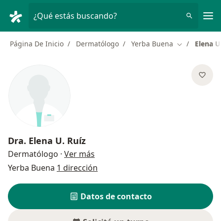
Men
¿Qué estás buscando?
Página De Inicio
Dermatólogo
Yerba Buena
Elena U
Cambiar de c
Dra.
Elena U. Ruíz
sobre las especializaciones
Dermatólogo
·
Ver más
Yerba Buena
1 dirección
Datos de contacto