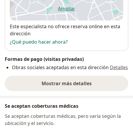
Ampliar
se abre en una nueva pestañ
Disponibilidad
Este especialista no ofrece reserva online en esta
dirección
¿Qué puedo hacer ahora?
Formas de pago (visitas privadas)
Obras sociales aceptadas en esta dirección
Detalles
Mostrar más detalles
sobre la dirección
Se aceptan coberturas médicas
Se aceptan coberturas médicas, pero varía según la
ubicación y el servicio.