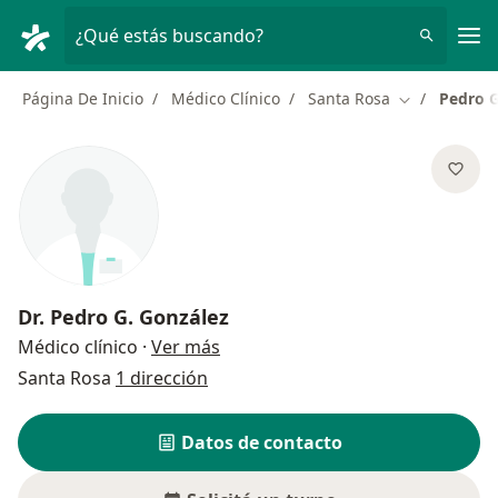
Men
¿Qué estás buscando?
Página De Inicio
Médico Clínico
Santa Rosa
Pedro G
Cambiar de c
Dr.
Pedro G. González
sobre las especializaciones
Médico clínico
·
Ver más
Santa Rosa
1 dirección
Datos de contacto