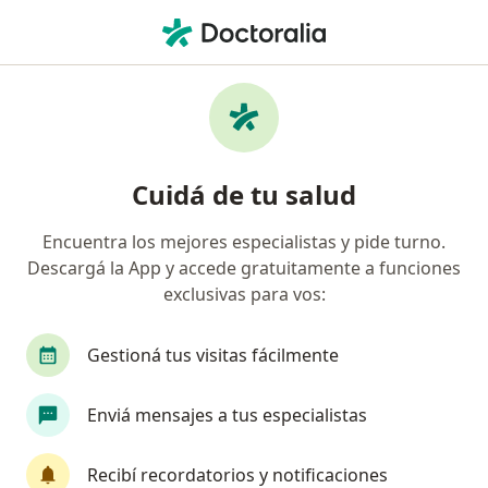
Men
Patólogo • Río Cuarto, Córdoba
Filtros
Obra social
Mapa
Patólogos en Río Cuarto
Cuidá de tu salud
Encuentra los mejores especialistas y pide turno.
¿Cuál es tu obra social?
Descargá la App y accede gratuitamente a funciones
OSDE Binario
exclusivas para vos:
Gestioná tus visitas fácilmente
Enviá mensajes a tus especialistas
Recibí recordatorios y notificaciones