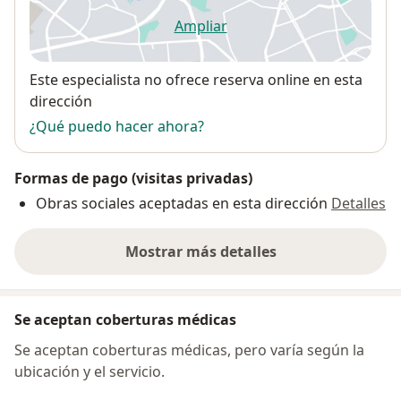
Ampliar
se abre en una nueva pestañ
Disponibilidad
Este especialista no ofrece reserva online en esta
dirección
¿Qué puedo hacer ahora?
Formas de pago (visitas privadas)
Obras sociales aceptadas en esta dirección
Detalles
Mostrar más detalles
sobre la dirección
Se aceptan coberturas médicas
Se aceptan coberturas médicas, pero varía según la
ubicación y el servicio.