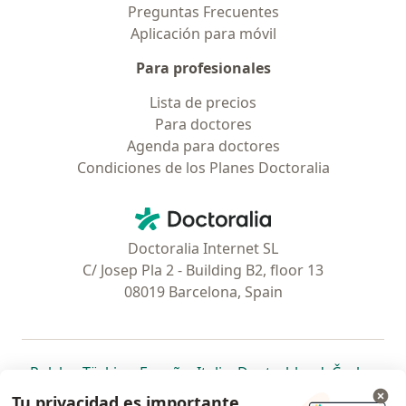
Preguntas Frecuentes
Aplicación para móvil
Para profesionales
Lista de precios
Para doctores
Agenda para doctores
Condiciones de los Planes Doctoralia
Contacto
Doctoralia - Página de inicio
Doctoralia Internet SL
C/ Josep Pla 2 - Building B2, floor 13
08019 Barcelona, Spain
se abre en una nueva pestaña
se abre en una nueva pestaña
se abre en una nueva pestaña
se abre en una nueva pes
se abre en 
se a
Polska
,
Türkiye
,
España
,
Italia
,
Deutschland
,
Česko
,
se abre en una nueva pestaña
se abre en una nueva pestaña
se abre en una nueva pestaña
se abre en una nueva p
se abre en 
se abr
Portugal
,
México
,
Chile
,
Brasil
,
Argentina
,
Perú
,
Tu privacidad es importante