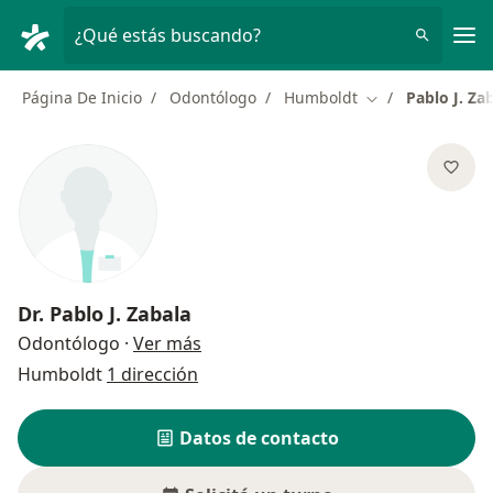
Men
¿Qué estás buscando?
Página De Inicio
Odontólogo
Humboldt
Pablo J. Za
Cambiar de ciud
Dr.
Pablo J. Zabala
sobre las especializaciones
Odontólogo
·
Ver más
Humboldt
1 dirección
Datos de contacto