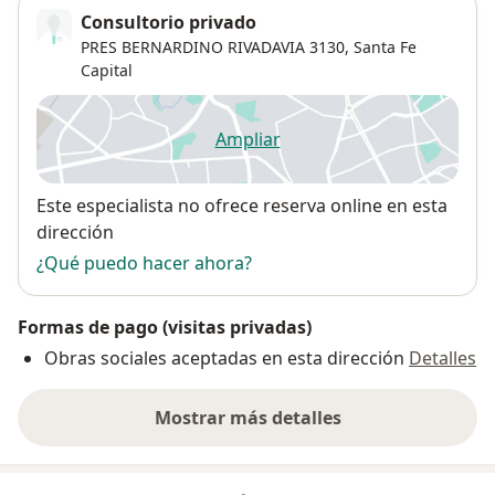
Consultorio privado
PRES BERNARDINO RIVADAVIA 3130,
Santa Fe
Capital
Ampliar
se abre en una nueva pestañ
Disponibilidad
Este especialista no ofrece reserva online en esta
dirección
¿Qué puedo hacer ahora?
Formas de pago (visitas privadas)
Obras sociales aceptadas en esta dirección
Detalles
Mostrar más detalles
sobre la dirección