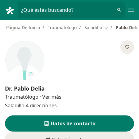
Men
¿Qué estás buscando?
Página De Inicio
Traumatólogo
Saladillo
Pablo Deli
Cambiar de ciud
Dr.
Pablo Delia
sobre las especializaciones
Traumatólogo
·
Ver más
Saladillo
4 direcciones
Datos de contacto