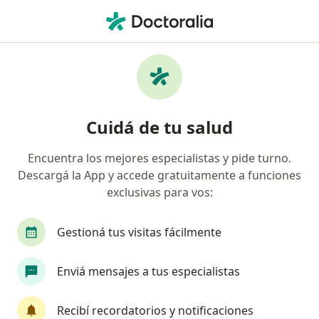
Men
Obstetra • San Miguel de Tucumán, Tucumán
Filtros
Obra social:
BOREAL
Obstetras recomendados de BOREAL en San
Cuidá de tu salud
Miguel de Tucumán
Encuentra los mejores especialistas y pide turno.
Descargá la App y accede gratuitamente a funciones
exclusivas para vos:
Gestioná tus visitas fácilmente
Enviá mensajes a tus especialistas
Valeria Llugdar
Obstetra, Ginecólogo
Recibí recordatorios y notificaciones