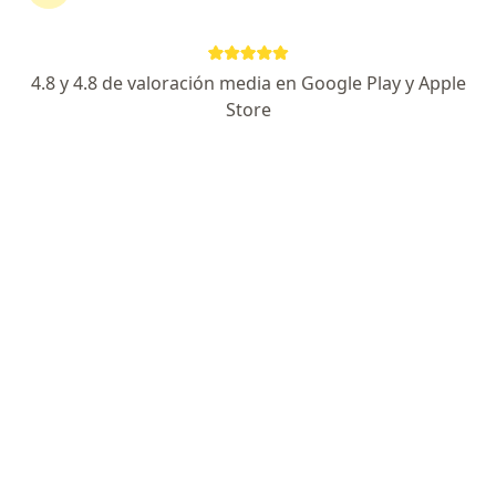
Dirección 1
Dirección 2
25 DE MAYO DE 1810 372, San Miguel de Tucumán
•
Mapa
4.8 y 4.8 de valoración media en Google Play y Apple
Sanatorio 9 de Julio
Store
Acepta BOREAL
Consultas sucesivas Obstetricia
Precio sin especificar
Este especialista no ofrece reserva de turno en línea en esta dirección.
Solicitá un turno