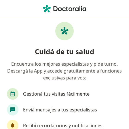
Men
Médico Clínico • Isla Verde, Córdoba
Filtros
Obra social
Mapa
Médicos clínicos en Isla Verde
Cuidá de tu salud
Encuentra los mejores especialistas y pide turno.
¿Cuál es tu obra social?
Descargá la App y accede gratuitamente a funciones
Swiss Medical
exclusivas para vos:
Gestioná tus visitas fácilmente
Enviá mensajes a tus especialistas
Recibí recordatorios y notificaciones