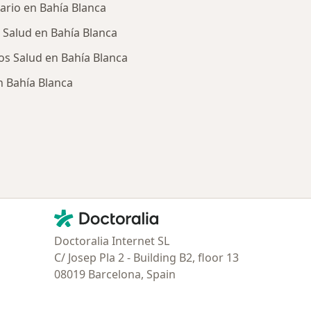
ario en Bahía Blanca
 Salud en Bahía Blanca
cos Salud en Bahía Blanca
n Bahía Blanca
ía: Obras sociales más populares
Contacto
Doctoralia - Página de inicio
Doctoralia Internet SL
C/ Josep Pla 2 - Building B2, floor 13
08019 Barcelona, Spain