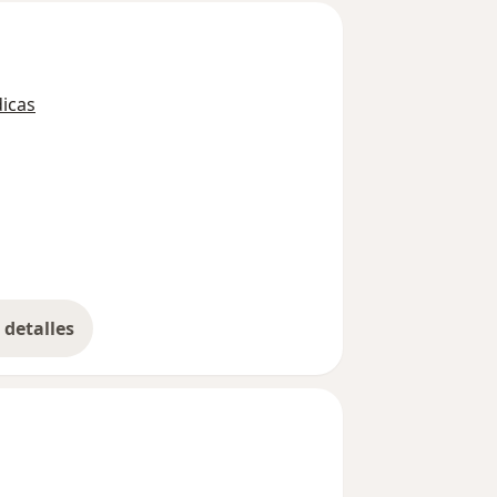
icas
detalles
bre la experiencia