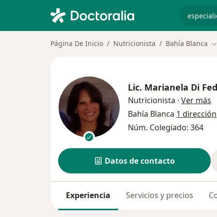
especiali
Página De Inicio
Nutricionista
Bahía Blanca
C
Lic.
Marianela Di Fed
s
Nutricionista
·
Ver más
Bahía Blanca
1 dirección
Núm. Colegiado: 364
Datos de contacto
Experiencia
Servicios y precios
Co