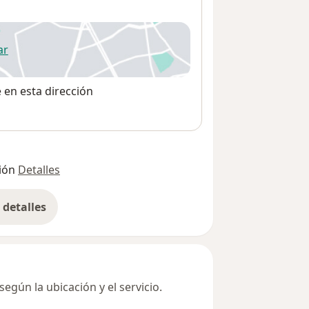
ar
 abre en una nueva pestaña
e en esta dirección
ión
Detalles
detalles
bre la dirección
egún la ubicación y el servicio.