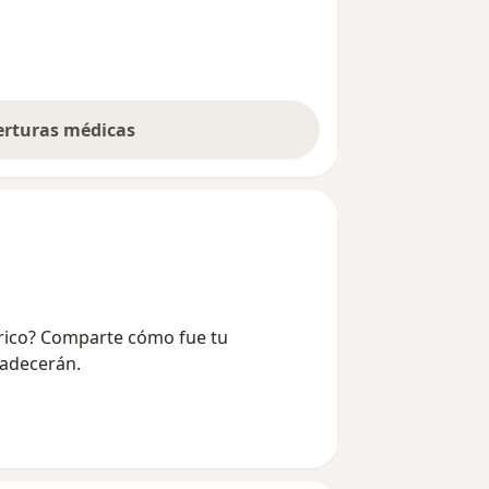
berturas médicas
derico? Comparte cómo fue tu
radecerán.