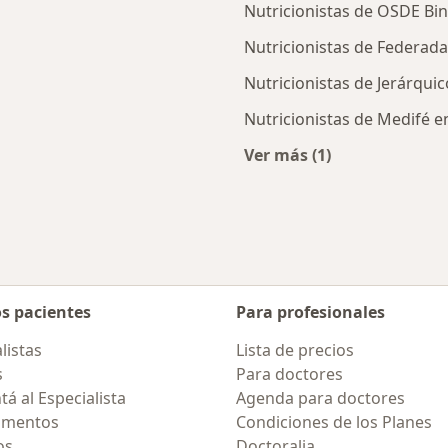
Nutricionistas de OSDE Bin
Nutricionistas de Federada
Nutricionistas de Jerárqui
Nutricionistas de Medifé e
Ver más (1)
des más tratadas
Más en esta categor
os pacientes
Para profesionales
listas
Lista de precios
s
Para doctores
á al Especialista
Agenda para doctores
amentos
Condiciones de los Planes
os
Doctoralia