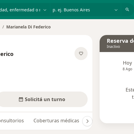
dad, enfermedad o nombre
p. ej. Buenos Aires
Marianela Di Federico
ambiar de ciudad
Reserva de
Inactivo
erico
obre las especializaciones
Hoy
8 Ago
Est
Solicitá un turno
nsultorios
Coberturas médicas
Opiniones
Dudas