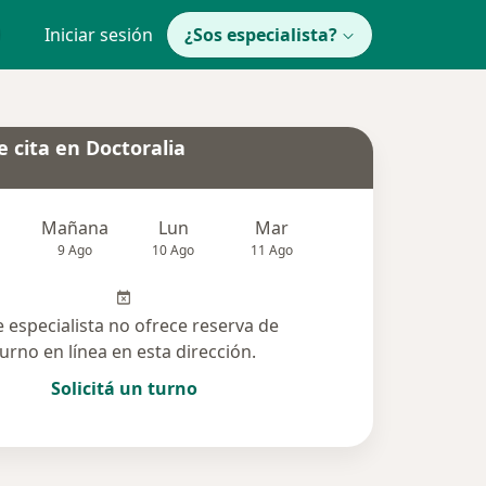
Iniciar sesión
¿Sos especialista?
 cita en Doctoralia
Mañana
Lun
Mar
Mié
Jue
9 Ago
10 Ago
11 Ago
12 Ago
13 Ag
e especialista no ofrece reserva de
turno en línea en esta dirección.
Solicitá un turno
 solucionadas (2)