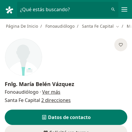
Men
¿Qué estás buscando?
Página De Inicio
Fonoaudiólogo
Santa Fe Capital
Ma
Cambiar
Fnlg.
María Belén Vázquez
sobre las especializaciones
Fonoaudiólogo
·
Ver más
Santa Fe Capital
2 direcciones
Datos de contacto