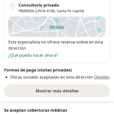
Consultorio privado
PRIMERA JUNTA 4148,
Santa Fe Capital
Ampliar
se abre en una nueva pestañ
Disponibilidad
Este especialista no ofrece reserva online en esta
dirección
¿Qué puedo hacer ahora?
Formas de pago (visitas privadas)
Obras sociales aceptadas en esta dirección
Detalles
Mostrar más detalles
sobre la dirección
Se aceptan coberturas médicas