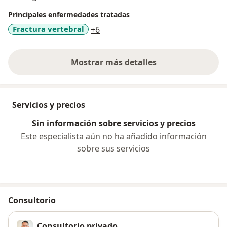
menor invasión, para mejorar la calidad de vida de
Principales enfermedades tratadas
nuestros pacientes.
a11y_sr_more_diseases
Fractura vertebral
+6
Mostrar más detalles
sobre la experiencia
Servicios y precios
Sin información sobre servicios y precios
Este especialista aún no ha añadido información
sobre sus servicios
Consultorio
Consultorio privado