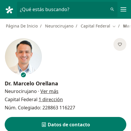
Men
¿Qué estás buscando?
Página De Inicio
Neurocirujano
Capital Federal
Mar
Cambiar 
Dr.
Marcelo Orellana
sobre las especializaciones
Neurocirujano
·
Ver más
Capital Federal
1 dirección
Núm. Colegiado: 228863 116227
Datos de contacto