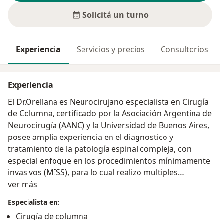
Solicitá un turno
Experiencia
Servicios y precios
Consultorios
Experiencia
El Dr.Orellana es Neurocirujano especialista en Cirugía
de Columna, certificado por la Asociación Argentina de
Neurocirugía (AANC) y la Universidad de Buenos Aires,
posee amplia experiencia en el diagnostico y
tratamiento de la patología espinal compleja, con
especial enfoque en los procedimientos mínimamente
invasivos (MISS), para lo cual realizo multiples
Sobre mí
fellowships en el exterior del país como Estados
ver más
Unidos y Japón. Forma parte de un equipo de
Especialista en:
profesionales con diferentes especialidades,
Cirugía de columna
enfocados en brindar las terapias mas modernas y de