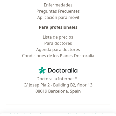
Enfermedades
Preguntas Frecuentes
Aplicación para móvil
Para profesionales
Lista de precios
Para doctores
Agenda para doctores
Condiciones de los Planes Doctoralia
Contacto
Doctoralia - Página de inicio
Doctoralia Internet SL
C/ Josep Pla 2 - Building B2, floor 13
08019 Barcelona, Spain
se abre en una nueva pestaña
se abre en una nueva pestaña
se abre en una nueva pestaña
se abre en una nueva pes
se abre en 
se a
Polska
,
Türkiye
,
España
,
Italia
,
Deutschland
,
Česko
,