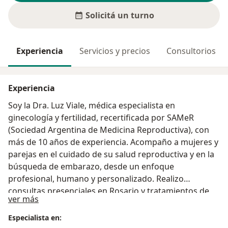
Solicitá un turno
Experiencia
Servicios y precios
Consultorios
Experiencia
Soy la Dra. Luz Viale, médica especialista en
ginecología y fertilidad, recertificada por SAMeR
(Sociedad Argentina de Medicina Reproductiva), con
más de 10 años de experiencia. Acompaño a mujeres y
parejas en el cuidado de su salud reproductiva y en la
búsqueda de embarazo, desde un enfoque
profesional, humano y personalizado. Realizo
consultas presenciales en Rosario y tratamientos de
Sobre mí
ver más
fertilidad en Rosario y Buenos Aires, además de
consultas virtuales para todo el país. Atención solo
Especialista en:
con cita previa Consultorio en Rosario Consultas