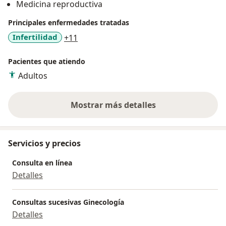
Medicina reproductiva
presenciales y virtuales Turnos y asesoramiento por
Principales enfermedades tratadas
WhatsApp"
a11y_sr_more_diseases
Infertilidad
+11
Pacientes que atiendo
Adultos
Mostrar más detalles
sobre la experiencia
Servicios y precios
Consulta en línea
Detalles
Consultas sucesivas Ginecología
Detalles