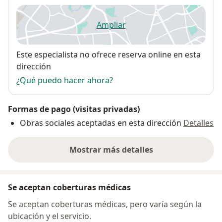
Ampliar
se abre en una nueva pestañ
Disponibilidad
Este especialista no ofrece reserva online en esta
dirección
¿Qué puedo hacer ahora?
Formas de pago (visitas privadas)
Obras sociales aceptadas en esta dirección
Detalles
Mostrar más detalles
sobre la dirección
Se aceptan coberturas médicas
Se aceptan coberturas médicas, pero varía según la
ubicación y el servicio.