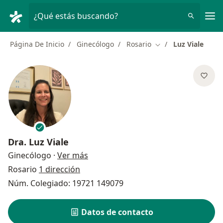
Men
¿Qué estás buscando?
Página De Inicio
Ginecólogo
Rosario
Luz Viale
Cambiar de ciudad
Dra.
Luz Viale
sobre las especializaciones
Ginecólogo
·
Ver más
Rosario
1 dirección
Núm. Colegiado: 19721 149079
Datos de contacto