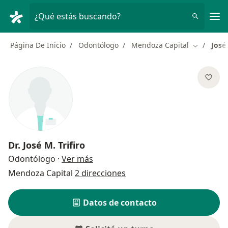
Men
¿Qué estás buscando?
Página De Inicio
Odontólogo
Mendoza Capital
José 
Cambiar d
Dr.
José M. Trifiro
sobre las especializaciones
Odontólogo
·
Ver más
Mendoza Capital
2 direcciones
Datos de contacto