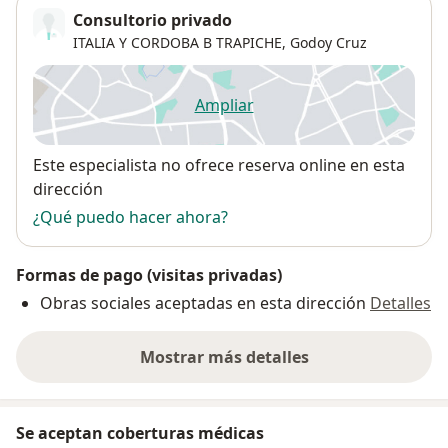
Consultorio privado
ITALIA Y CORDOBA B TRAPICHE,
Godoy Cruz
Ampliar
se abre en una nueva pestañ
Disponibilidad
Este especialista no ofrece reserva online en esta
dirección
¿Qué puedo hacer ahora?
Formas de pago (visitas privadas)
Obras sociales aceptadas en esta dirección
Detalles
Mostrar más detalles
sobre la dirección
Se aceptan coberturas médicas