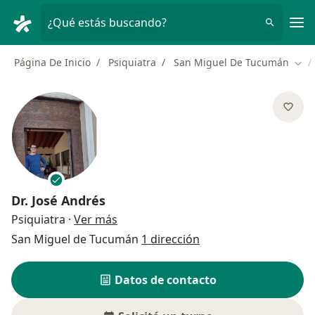
Men
¿Qué estás buscando?
Página De Inicio
Psiquiatra
San Miguel De Tucumán
Camb
Dr.
José Andrés
sobre las especializaciones
Psiquiatra
·
Ver más
San Miguel de Tucumán
1 dirección
Datos de contacto