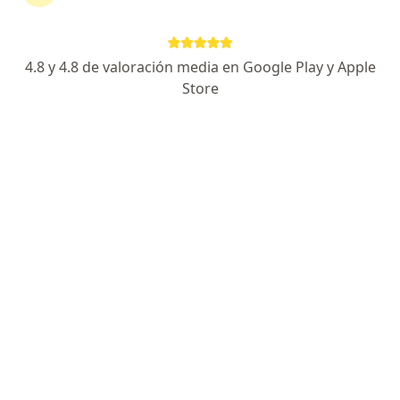
4.8 y 4.8 de valoración media en Google Play y Apple
No hemos encontrado ningún Hospital
Store
Italiano en Ingeniero Maschwitz, Buenos
Aires
Vuelve a buscar eliminando algún filtro:
Obra social
Servicio
Privacidad y cookies