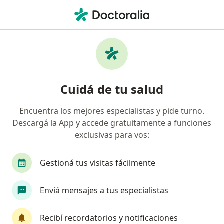
Men
Hospital Italiano • Ingeniero Maschwitz, Buenos Aires
Página De Inicio
Ingeniero Maschwitz
Cambiar de ciudad
Hospital Italiano
Cuidá de tu salud
Encuentra los mejores especialistas y pide turno.
Descargá la App y accede gratuitamente a funciones
exclusivas para vos:
Gestioná tus visitas fácilmente
Enviá mensajes a tus especialistas
Recibí recordatorios y notificaciones