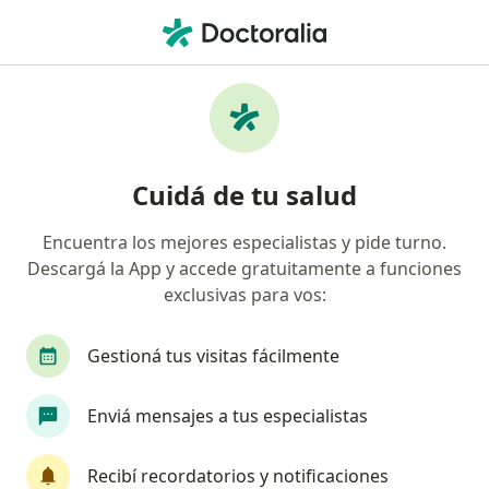
Men
¿Qué estás buscando?
Página De Inicio
Odontólogo
San Antonio De Areco
Cambi
Cuidá de tu salud
Encuentra los mejores especialistas y pide turno.
Descargá la App y accede gratuitamente a funciones
exclusivas para vos:
Dr.
Hugo O. Tambutti
sobre las especializaciones
Odontólogo
·
Ver más
Gestioná tus visitas fácilmente
San Antonio de Areco
1 dirección
Enviá mensajes a tus especialistas
Datos de contacto
Recibí recordatorios y notificaciones