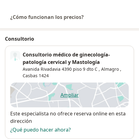
¿Cómo funcionan los precios?
Consultorio
Consultorio médico de ginecología-
patología cervical y Mastología
Avanida Rivadavia 4390 piso 9 dto C ,
Almagro
,
Casbas
1424
Ampliar
se abre en una nueva pestañ
Disponibilidad
Este especialista no ofrece reserva online en esta
dirección
¿Qué puedo hacer ahora?