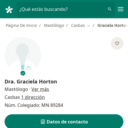
Men
¿Qué estás buscando?
Página De Inicio
Mastólogo
Casbas
Graciela Horto
Cambiar de ciudad
Dra.
Graciela Horton
sobre las especializaciones
Mastólogo
·
Ver más
Casbas
1 dirección
Núm. Colegiado: MN 89284
Datos de contacto