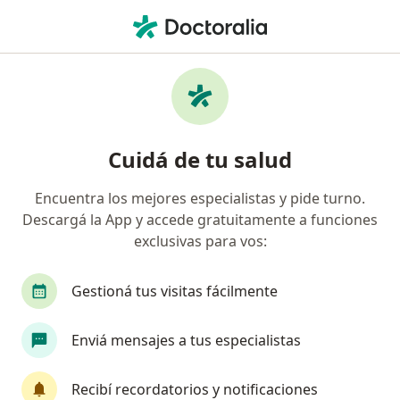
Men
Gastroenterólogo • Concordia, Entre Ríos
Filtros
Obra social
Mapa
Gastroenterólogos en Concordia
Cuidá de tu salud
Encuentra los mejores especialistas y pide turno.
¿Cuál es tu obra social?
Descargá la App y accede gratuitamente a funciones
OSDE Binario
Swiss Medical
exclusivas para vos:
Gestioná tus visitas fácilmente
Enviá mensajes a tus especialistas
Recibí recordatorios y notificaciones