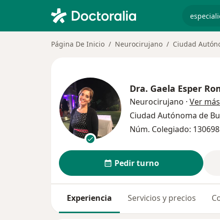
especiali
Página De Inicio
Neurocirujano
Ciudad Autón
Dra.
Gaela Esper Ro
Neurocirujano
·
Ver más
Ciudad Autónoma de Bu
Núm. Colegiado: 130698
Pedir turno
Experiencia
Servicios y precios
Co