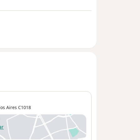
os Aires
C1018
ar
 abre en una nueva pestaña