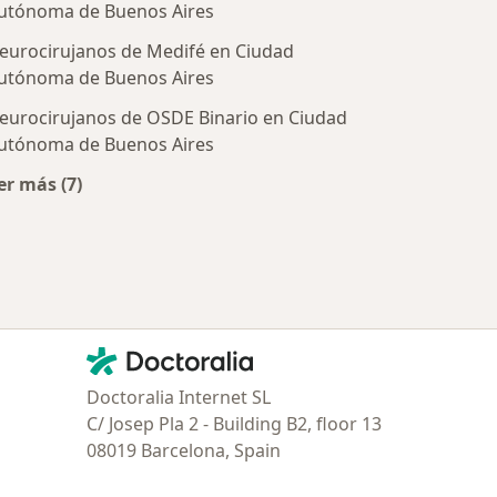
utónoma de Buenos Aires
eurocirujanos de Medifé en Ciudad
utónoma de Buenos Aires
eurocirujanos de OSDE Binario en Ciudad
utónoma de Buenos Aires
tratadas
er más (7)
Más en esta categoría: Obras sociales más populare
Contacto
Doctoralia - Página de inicio
Doctoralia Internet SL
C/ Josep Pla 2 - Building B2, floor 13
08019 Barcelona, Spain