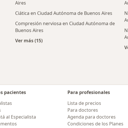
Aires
A
Ciática en Ciudad Autónoma de Buenos Aires
N
nos cercanos
A
Compresión nerviosa en Ciudad Autónoma de
Buenos Aires
N
A
Ver más (15)
Más en esta categoría: Enfermedades más 
V
os pacientes
Para profesionales
listas
Lista de precios
s
Para doctores
á al Especialista
Agenda para doctores
amentos
Condiciones de los Planes