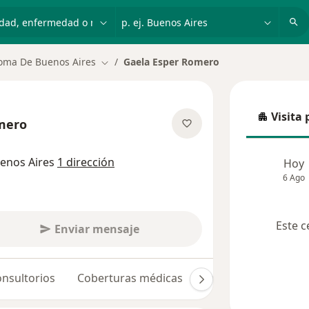
dad, enfermedad o nombre
p. ej. Buenos Aires
oma De Buenos Aires
Gaela Esper Romero
Cambiar de ciudad
Visita 
Visita p
mero
sobre las especializaciones
enos Aires
1 dirección
Hoy
6 Ago
Este c
Enviar mensaje
nsultorios
Coberturas médicas
Opiniones