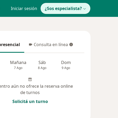
Iniciar sesión
¿Sos especialista?
presencial
Consulta en línea
resencial
Consulta en línea
Mañana
Sáb
Dom
Lun
Mar
7 Ago
8 Ago
9 Ago
10 Ago
11 Ag
entro aún no ofrece la reserva online
de turnos
Solicitá un turno