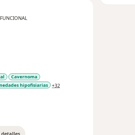
 FUNCIONAL
al
Cavernoma
a11y_sr_more_diseases
medades hipofisiarias
+32
detalles