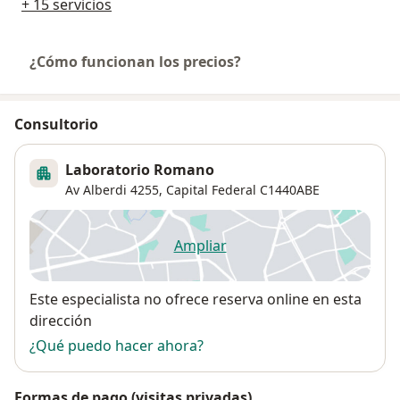
+ 15 servicios
¿Cómo funcionan los precios?
Consultorio
Laboratorio Romano
Av Alberdi 4255,
Capital Federal
C1440ABE
Ampliar
se abre en una nueva pestañ
Disponibilidad
Este especialista no ofrece reserva online en esta
dirección
¿Qué puedo hacer ahora?
Formas de pago (visitas privadas)