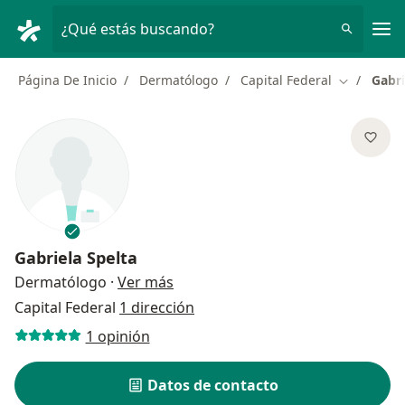
Men
¿Qué estás buscando?
Página De Inicio
Dermatólogo
Capital Federal
Gabri
Cambiar d
Gabriela Spelta
sobre las especializaciones
Dermatólogo
·
Ver más
Capital Federal
1 dirección
1 opinión
Datos de contacto