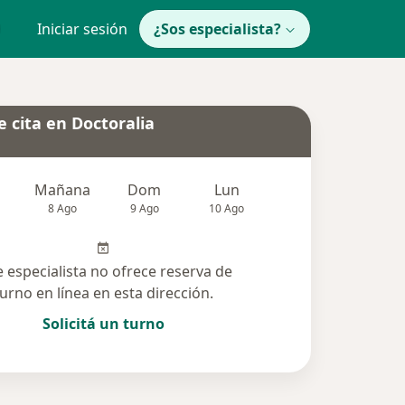
Iniciar sesión
¿Sos especialista?
 cita en Doctoralia
Mañana
Dom
Lun
Mar
Mié
8 Ago
9 Ago
10 Ago
11 Ago
12 Ag
e especialista no ofrece reserva de
turno en línea en esta dirección.
Solicitá un turno