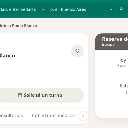
dad, enfermedad o nombre
p. ej. Buenos Aires
briela Paola Blanco
 de ciudad
Reserva de
Inactivo
Blanco
Hoy
bre las especializaciones
7 Ago
Est
Solicitá un turno
nsultorios
Coberturas médicas
Opiniones