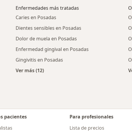
Enfermedades más tratadas
O
Caries en Posadas
O
Dientes sensibles en Posadas
O
Dolor de muela en Posadas
O
Enfermedad gingival en Posadas
O
Gingivitis en Posadas
O
Ver más (12)
V
rcanas a Posadas
Más en esta categoría: Enfermedades más 
os pacientes
Para profesionales
listas
Lista de precios