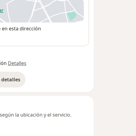
ar
 abre en una nueva pestaña
e en esta dirección
ión
Detalles
detalles
bre la dirección
egún la ubicación y el servicio.