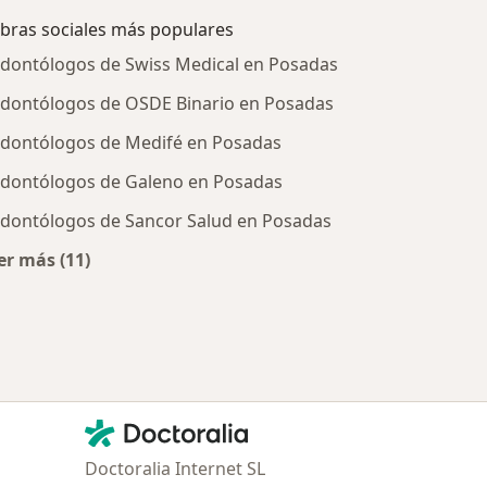
bras sociales más populares
dontólogos de Swiss Medical en Posadas
dontólogos de OSDE Binario en Posadas
dontólogos de Medifé en Posadas
dontólogos de Galeno en Posadas
dontólogos de Sancor Salud en Posadas
er más (11)
tratadas
Más en esta categoría: Obras sociales más populare
Contacto
Doctoralia - Página de inicio
Doctoralia Internet SL