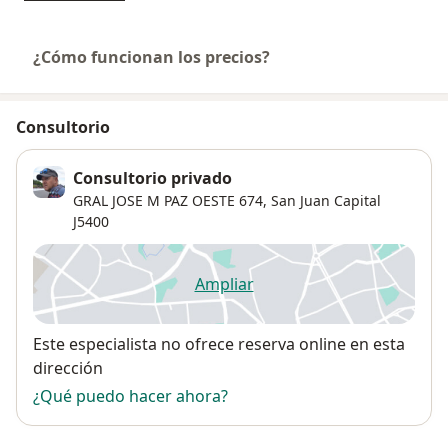
¿Cómo funcionan los precios?
Consultorio
Consultorio privado
GRAL JOSE M PAZ OESTE 674,
San Juan Capital
J5400
Ampliar
se abre en una nueva pestañ
Disponibilidad
Este especialista no ofrece reserva online en esta
dirección
¿Qué puedo hacer ahora?