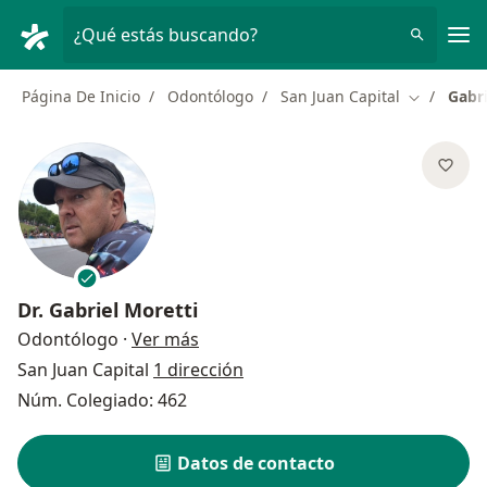
Men
¿Qué estás buscando?
Página De Inicio
Odontólogo
San Juan Capital
Gabri
Cambiar d
Dr.
Gabriel Moretti
sobre las especializaciones
Odontólogo
·
Ver más
San Juan Capital
1 dirección
Núm. Colegiado: 462
Datos de contacto