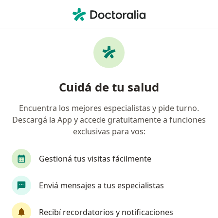
Men
Fonoaudiólogo • Crespo, Entre Ríos
Filtros
Obra social
Mapa
Fonoaudiólogos en Crespo
Cuidá de tu salud
Encuentra los mejores especialistas y pide turno.
¿Cuál es tu obra social?
Descargá la App y accede gratuitamente a funciones
Swiss Medical
exclusivas para vos:
Gestioná tus visitas fácilmente
Enviá mensajes a tus especialistas
Recibí recordatorios y notificaciones