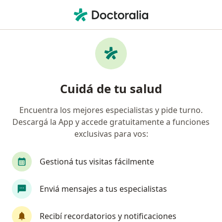
Men
Trastorno Del Espectro Autista Tea • General Pacheco, Buenos Aires
Filtros
• 1
Obra social
Mapa
Especialistas en Trastorno del espectro
Cuidá de tu salud
autista (TEA) en General Pacheco
Encuentra los mejores especialistas y pide turno.
Descargá la App y accede gratuitamente a funciones
¿Qué especialidad estás buscando?
exclusivas para vos:
Psicólogo
Psicoanalista
Psiquiatra
F
Gestioná tus visitas fácilmente
Enviá mensajes a tus especialistas
Recibí recordatorios y notificaciones