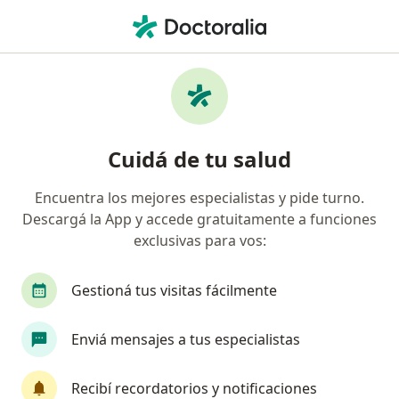
Men
Síndrome Metabólico • Neuquén Capital, Neuquén
Filtros
• 1
Obra social
Mapa
Especialistas en Síndrome metabólico en
Cuidá de tu salud
Neuquén Capital
Encuentra los mejores especialistas y pide turno.
Descargá la App y accede gratuitamente a funciones
¿Qué especialidad estás buscando?
exclusivas para vos:
Nutricionista
Médico clínico
Ginecólogo
Gestioná tus visitas fácilmente
Enviá mensajes a tus especialistas
Recibí recordatorios y notificaciones