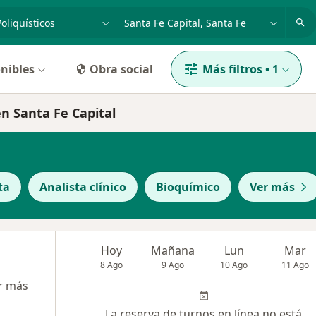
dad, enfermedad o nombre
p. ej. Buenos Aires
nibles
Obra social
Más filtros
•
1
en Santa Fe Capital
ta
Analista clínico
Bioquímico
Ver más
Hoy
Mañana
Lun
Mar
8 Ago
9 Ago
10 Ago
11 Ago
r más
La reserva de turnos en línea no está