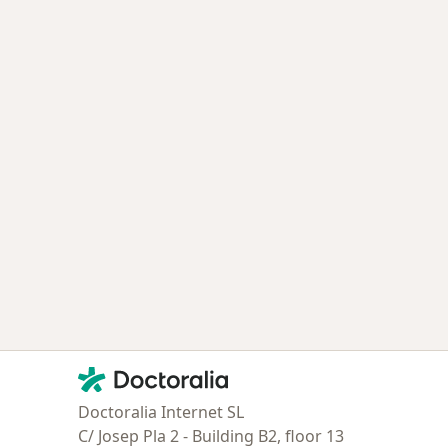
Contacto
Doctoralia - Página de inicio
Doctoralia Internet SL
C/ Josep Pla 2 - Building B2, floor 13