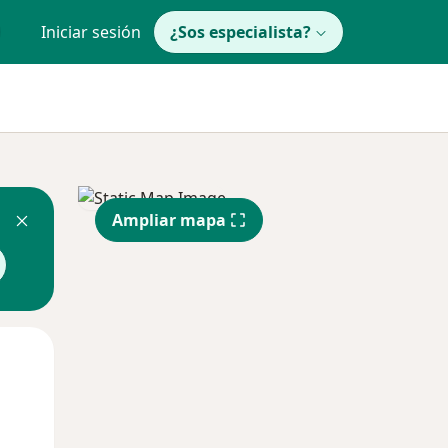
Iniciar sesión
¿Sos especialista?
Ampliar mapa
Mié
Jue
Vie
12 Ago
13 Ago
14 Ago