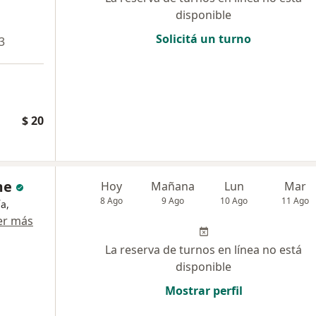
disponible
Solicitá un turno
3
$ 20
me
Hoy
Mañana
Lun
Mar
8 Ago
9 Ago
10 Ago
11 Ago
a,
er más
La reserva de turnos en línea no está
disponible
Mostrar perfil