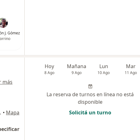
ón J. Gómez
orrino
Hoy
Mañana
Lun
Mar
8 Ago
9 Ago
10 Ago
11 Ago
r más
La reserva de turnos en línea no está
disponible
nta Fe Capital
•
Mapa
Solicitá un turno
pecificar