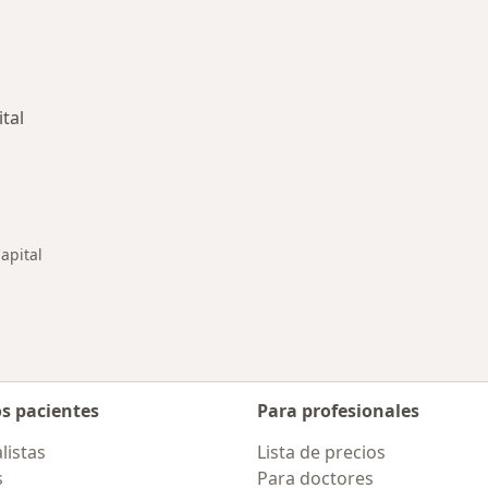
tal
rmedades en Santa Fe Capital
apital
os pacientes
Para profesionales
listas
Lista de precios
s
Para doctores