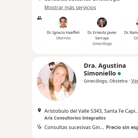
Mostrar más servicios
Dr. Ignacio Haeffeli
Dr. Ernesto Javier
Dr. Ram
Otorrino
Serruya
Ot
Ginecólogo
Dra. Agustina
Simoniello
·
Ve
Ginecólogo, Obstetra
Aristobulo del Valle 5343, Sa
Aris Consultorios Integrados
Consultas sucesivas Ginecología
Precio sin es