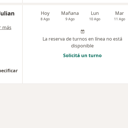
Tulian
Hoy
Mañana
Lun
Mar
8 Ago
9 Ago
10 Ago
11 Ago
r más
La reserva de turnos en línea no está
disponible
Solicitá un turno
pecificar