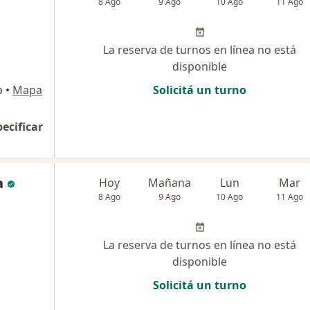
8 Ago
9 Ago
10 Ago
11 Ago
La reserva de turnos en línea no está
disponible
o
•
Mapa
Solicitá un turno
pecificar
a
Hoy
Mañana
Lun
Mar
8 Ago
9 Ago
10 Ago
11 Ago
La reserva de turnos en línea no está
disponible
Solicitá un turno