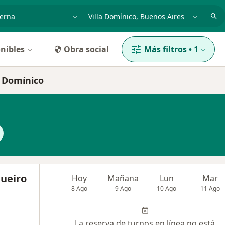
dad, enfermedad o nombre
p. ej. Buenos Aires
nibles
Obra social
Más filtros
•
1
a Domínico
gueiro
Hoy
Mañana
Lun
Mar
8 Ago
9 Ago
10 Ago
11 Ago
La reserva de turnos en línea no está