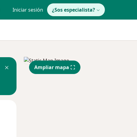
Iniciar sesión
¿Sos especialista?
Ampliar mapa
Mié
Jue
Vie
12 Ago
13 Ago
14 Ago