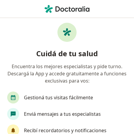
Men
Lesiones Y Enfermedades Del Codo • Río Cuarto, Córdoba
Filtros
• 1
Obra social
Mapa
Especialistas en Lesiones y enfermedades
Cuidá de tu salud
del codo en Río Cuarto
Encuentra los mejores especialistas y pide turno.
Descargá la App y accede gratuitamente a funciones
¿Qué especialidad estás buscando?
exclusivas para vos:
Kinesiólogo
Terapeuta complementario
O
Gestioná tus visitas fácilmente
Enviá mensajes a tus especialistas
Recibí recordatorios y notificaciones