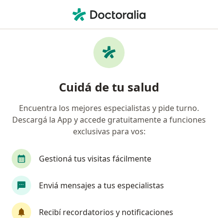
Men
Infantilismo • Capital Federal, Capital Federal
Filtros
• 1
Obra social
Mapa
Especialistas en Infantilismo en Capital
Cuidá de tu salud
Federal
Encuentra los mejores especialistas y pide turno.
Descargá la App y accede gratuitamente a funciones
¿Qué especialidad estás buscando?
exclusivas para vos:
Psicólogo
Psicoanalista
Terapeuta compl
Gestioná tus visitas fácilmente
Enviá mensajes a tus especialistas
Recibí recordatorios y notificaciones