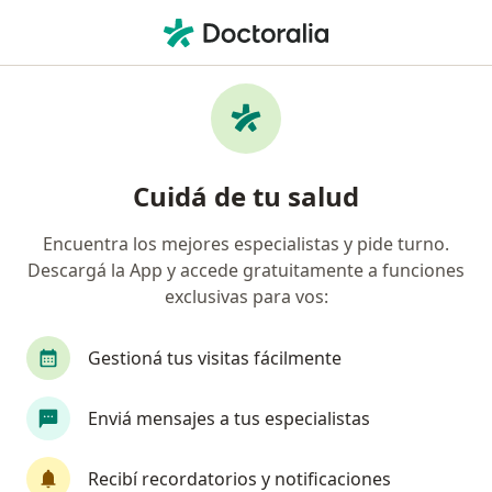
Men
Hipertrofia Prostática Benigna Hpb • Monte Grande, Buenos Aires
Filtros
• 1
Obra social
Mapa
Especialistas en Hipertrofia Prostática
Cuidá de tu salud
Benigna (HPB) en Monte Grande
Encuentra los mejores especialistas y pide turno.
Descargá la App y accede gratuitamente a funciones
¿Qué especialidad estás buscando?
exclusivas para vos:
Urólogo
Pediatra
Cardiólogo
Médico 
Gestioná tus visitas fácilmente
Enviá mensajes a tus especialistas
Recibí recordatorios y notificaciones