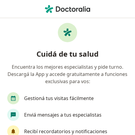
Men
Enfermedades Inflamatorias Del Intestino • Córdoba Capital, Córdoba
Filtros
• 1
Obra social
Mapa
Especialistas en Enfermedades
Cuidá de tu salud
inflamatorias del intestino en Córdoba
Capital
Encuentra los mejores especialistas y pide turno.
Descargá la App y accede gratuitamente a funciones
¿Qué especialidad estás buscando?
exclusivas para vos:
Gastroenterólogo
Analista clínico
Cardió
Gestioná tus visitas fácilmente
Enviá mensajes a tus especialistas
Recibí recordatorios y notificaciones