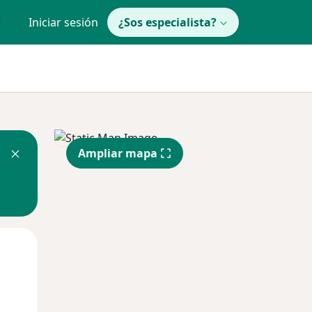
Iniciar sesión
¿Sos especialista?
Ampliar mapa
Mar
Mié
Jue
11 Ago
12 Ago
13 Ago