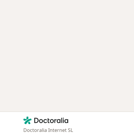
Contacto
Doctoralia - Página de inicio
Doctoralia Internet SL