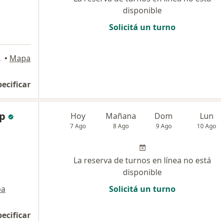
disponible
Solicitá un turno
Capital
•
Mapa
pecificar
ip
Hoy
Mañana
Dom
Lun
7 Ago
8 Ago
9 Ago
10 Ago
La reserva de turnos en línea no está
disponible
pa
Solicitá un turno
pecificar