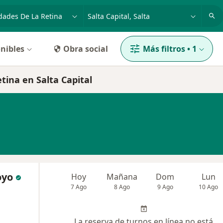
dad, enfermedad o nombre
p. ej. Buenos Aires
nibles
Obra social
Más filtros
•
1
tina en Salta Capital
oyo
Hoy
Mañana
Dom
Lun
7 Ago
8 Ago
9 Ago
10 Ago
La reserva de turnos en línea no está