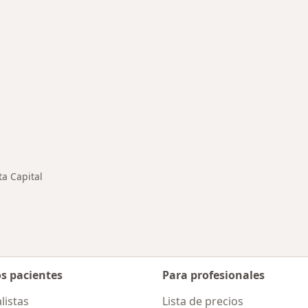
medades en Salta Capital
ta Capital
os pacientes
Para profesionales
listas
Lista de precios