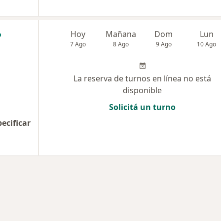
Hoy
Mañana
Dom
Lun
7 Ago
8 Ago
9 Ago
10 Ago
La reserva de turnos en línea no está
disponible
Solicitá un turno
pecificar