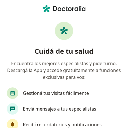
Men
Embarazo Anembriónico • San Martín, Buenos Aires
Filtros
• 1
Obra social
Mapa
Especialistas en Embarazo anembriónico en
Cuidá de tu salud
San Martín
Encuentra los mejores especialistas y pide turno.
Descargá la App y accede gratuitamente a funciones
¿Qué especialidad estás buscando?
exclusivas para vos:
Obstetra
Ginecólogo
Médico clínico
Gestioná tus visitas fácilmente
Enviá mensajes a tus especialistas
Recibí recordatorios y notificaciones