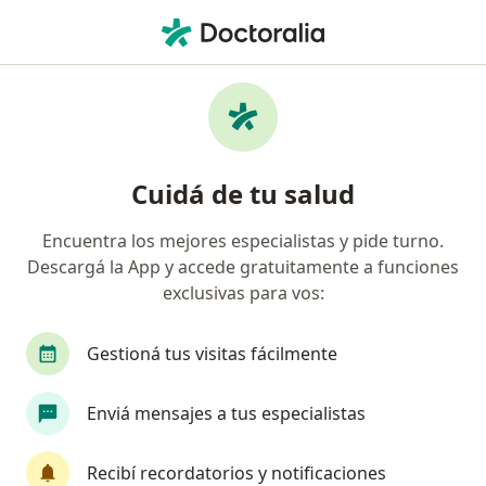
Men
Disfunción Temporomandibular Dtm • San Luis - Capital, San Luis
Filtros
• 1
Obra social
Mapa
Especialistas en Disfunción
Cuidá de tu salud
Temporomandibular (DTM) en San Luis -
Capital
Encuentra los mejores especialistas y pide turno.
Descargá la App y accede gratuitamente a funciones
¿Qué especialidad estás buscando?
exclusivas para vos:
Fonoaudiólogo
Gestioná tus visitas fácilmente
Enviá mensajes a tus especialistas
Recibí recordatorios y notificaciones