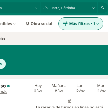
dad, enfermedad o nombre
p. ej. Buenos Aires
nibles
Obra social
Más filtros
•
1
rto
a
nso
Hoy
Mañana
Lun
Mar
8 Ago
9 Ago
10 Ago
11 Ago
 más
La reserva de turnos en línea no está