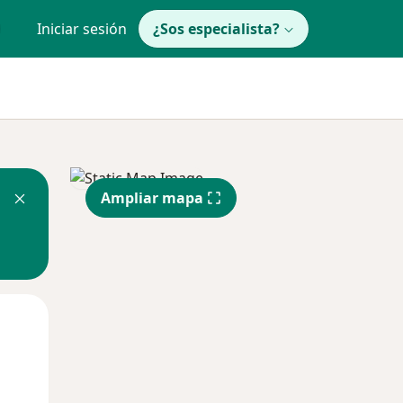
Iniciar sesión
¿Sos especialista?
Ampliar mapa
Mié
Jue
Vie
12 Ago
13 Ago
14 Ago