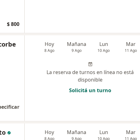
$ 800
zcorbe
Hoy
Mañana
Lun
Mar
8 Ago
9 Ago
10 Ago
11 Ago
La reserva de turnos en línea no está
disponible
Solicitá un turno
pecificar
to
Hoy
Mañana
Lun
Mar
8 Ago
9 Ago
10 Ago
11 Ago