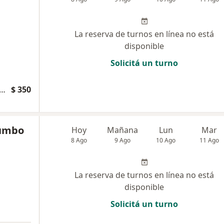
La reserva de turnos en línea no está
disponible
Solicitá un turno
a psicológica a mujeres víctimas de violencia de género
$ 350
lumbo
Hoy
Mañana
Lun
Mar
8 Ago
9 Ago
10 Ago
11 Ago
La reserva de turnos en línea no está
disponible
Solicitá un turno