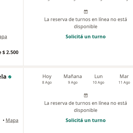
La reserva de turnos en línea no está
disponible
apa
Solicitá un turno
 $ 2.500
ela
Hoy
Mañana
Lun
Mar
8 Ago
9 Ago
10 Ago
11 Ago
La reserva de turnos en línea no está
disponible
arto
•
Mapa
Solicitá un turno