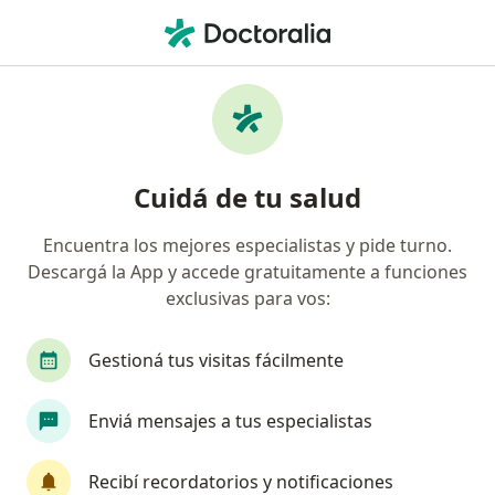
Men
Depresión Crónica • San Salvador de Jujuy, Jujuy
Filtros
• 1
Mapa
Especialistas en Depresión crónica en San
Cuidá de tu salud
Salvador de Jujuy
Encuentra los mejores especialistas y pide turno.
Descargá la App y accede gratuitamente a funciones
¿Qué especialidad estás buscando?
exclusivas para vos:
Psiquiatra
Gestioná tus visitas fácilmente
Enviá mensajes a tus especialistas
Recibí recordatorios y notificaciones