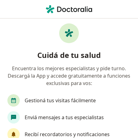
Men
Cáncer De Riñón • San Martín de los Andes, Neuquén
Filtros
• 1
Obra social
Mapa
Especialistas en Cáncer de riñón en San
Cuidá de tu salud
Martín de los Andes
Encuentra los mejores especialistas y pide turno.
Descargá la App y accede gratuitamente a funciones
¿Qué especialidad estás buscando?
exclusivas para vos:
Urólogo
Médico clínico
Analista clínico
Gestioná tus visitas fácilmente
Enviá mensajes a tus especialistas
Recibí recordatorios y notificaciones