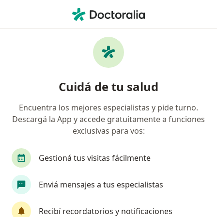
Men
Astigmatismo • Las Flores, Buenos Aires
Filtros
• 1
Obra social
Mapa
Especialistas en Astigmatismo en Las Flores
Cuidá de tu salud
Encuentra los mejores especialistas y pide turno.
¿Qué especialidad estás buscando?
Descargá la App y accede gratuitamente a funciones
Oftalmólogo
Analista clínico
Cardiólogo
exclusivas para vos:
Gestioná tus visitas fácilmente
Enviá mensajes a tus especialistas
Recibí recordatorios y notificaciones