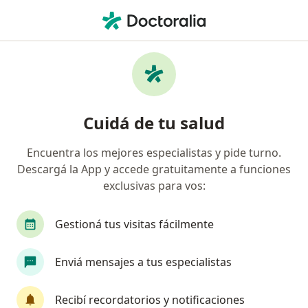
Men
Accidente Vascular Cerebral • Mar del Plata, Buenos Aires
Filtros
• 1
Obra social
Mapa
Especialistas en Accidente vascular cerebral
Cuidá de tu salud
en Mar del Plata
Encuentra los mejores especialistas y pide turno.
Descargá la App y accede gratuitamente a funciones
¿Qué especialidad estás buscando?
exclusivas para vos:
Neurólogo
Médico clínico
Terapeuta com
Gestioná tus visitas fácilmente
Enviá mensajes a tus especialistas
Recibí recordatorios y notificaciones