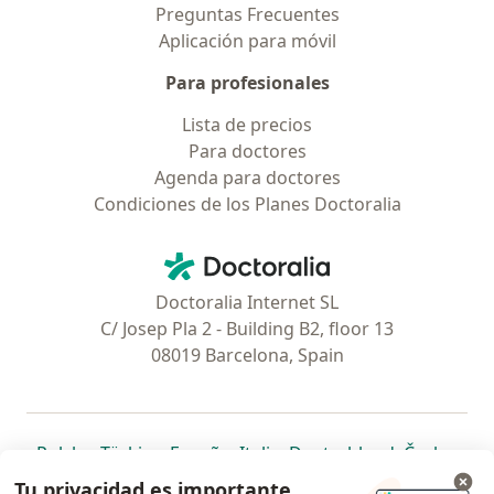
Preguntas Frecuentes
Aplicación para móvil
Para profesionales
Lista de precios
Para doctores
Agenda para doctores
Condiciones de los Planes Doctoralia
Contacto
Doctoralia - Página de inicio
Doctoralia Internet SL
C/ Josep Pla 2 - Building B2, floor 13
08019 Barcelona, Spain
se abre en una nueva pestaña
se abre en una nueva pestaña
se abre en una nueva pestaña
se abre en una nueva pes
se abre en 
se a
Polska
,
Türkiye
,
España
,
Italia
,
Deutschland
,
Česko
,
se abre en una nueva pestaña
se abre en una nueva pestaña
se abre en una nueva pestaña
se abre en una nueva p
se abre en 
se abr
Portugal
,
México
,
Chile
,
Brasil
,
Argentina
,
Perú
,
Tu privacidad es importante