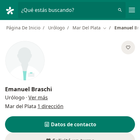
Men
¿Qué estás buscando?
Página De Inicio
Urólogo
Mar Del Plata
Emanuel Br
Cambiar de ciud
Emanuel Braschi
sobre las especializaciones
Urólogo
·
Ver más
Mar del Plata
1 dirección
Datos de contacto