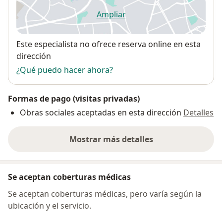
Ampliar
se abre en una nueva pestañ
Disponibilidad
Este especialista no ofrece reserva online en esta
dirección
¿Qué puedo hacer ahora?
Formas de pago (visitas privadas)
Obras sociales aceptadas en esta dirección
Detalles
Mostrar más detalles
sobre la dirección
Se aceptan coberturas médicas
Se aceptan coberturas médicas, pero varía según la
ubicación y el servicio.