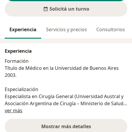
Solicitá un turno
Experiencia
Servicios y precios
Consultorios
Experiencia
Formación
Título de Médico en la Universidad de Buenos Aires
2003.
Especialización
Especialista en Cirugía General (Universidad Austral y
Asociación Argentina de Cirugía – Ministerio de Salud
Sobre mí
2008), con residencia completa en Cirugía General
ver más
Hospital Austral (2003-2007).
Jefatura de Residentes de Cirugía General Hospital
Mostrar más detalles
sobre la experiencia
Universitario Austral (2007-2008)