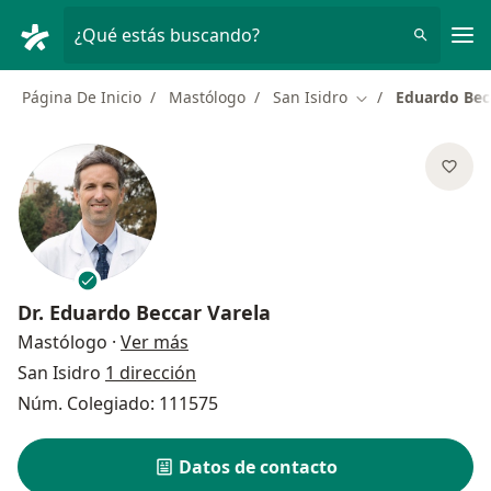
Men
¿Qué estás buscando?
Página De Inicio
Mastólogo
San Isidro
Eduardo Bec
Cambiar de ciuda
Dr.
Eduardo Beccar Varela
sobre las especializaciones
Mastólogo
·
Ver más
San Isidro
1 dirección
Núm. Colegiado: 111575
Datos de contacto