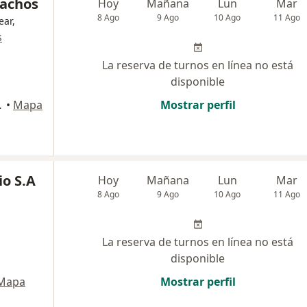
pachos
Hoy
Mañana
Lun
Mar
8 Ago
9 Ago
10 Ago
11 Ago
ear,
s
La reserva de turnos en línea no está
disponible
dor de Jujuy
•
Mapa
Mostrar perfil
io S.A
Hoy
Mañana
Lun
Mar
8 Ago
9 Ago
10 Ago
11 Ago
La reserva de turnos en línea no está
disponible
Mapa
Mostrar perfil