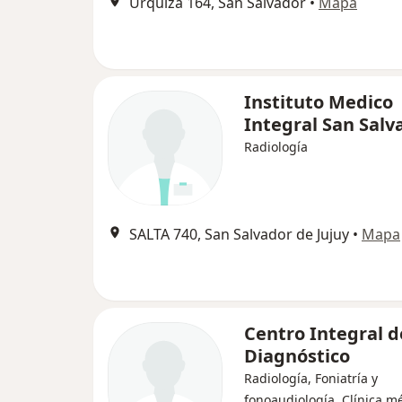
Urquiza 164, San Salvador
•
Mapa
Instituto Medico
Integral San Salv
Radiología
SALTA 740, San Salvador de Jujuy
•
Mapa
Centro Integral d
Diagnóstico
Radiología, Foniatría y
fonoaudiología, Clínica m