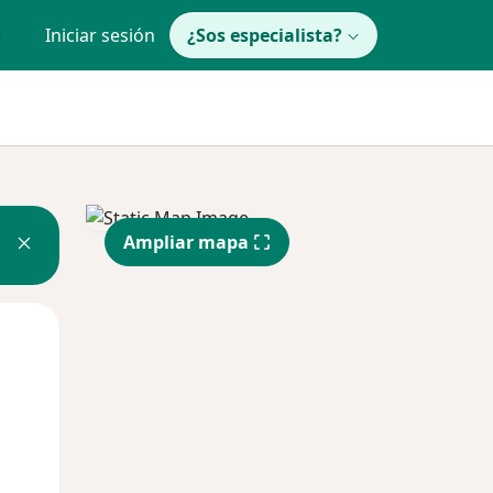
Iniciar sesión
¿Sos especialista?
Ampliar mapa
Mié
Jue
Vie
12 Ago
13 Ago
14 Ago