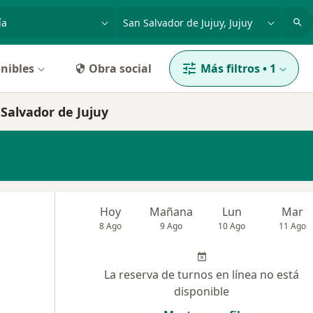
dad, enfermedad o nombre
p. ej. Buenos Aires
nibles
Obra social
Más filtros
•
1
Salvador de Jujuy
Hoy
Mañana
Lun
Mar
8 Ago
9 Ago
10 Ago
11 Ago
La reserva de turnos en línea no está
disponible