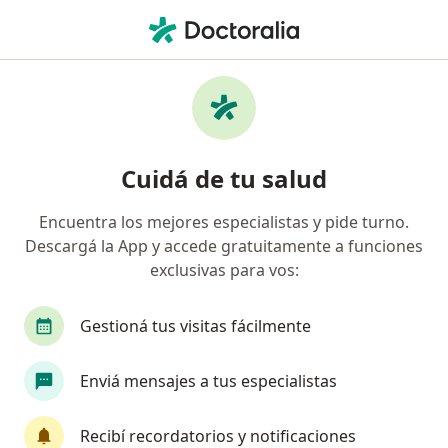
Men
Oncología • Trelew, Chubut
Filtros
• 1
Obra social
Mapa
Centros médicos de Oncología en Trelew
Cuidá de tu salud
Encuentra los mejores especialistas y pide turno.
¿Cuál es tu obra social?
Descargá la App y accede gratuitamente a funciones
exclusivas para vos:
Gestioná tus visitas fácilmente
Enviá mensajes a tus especialistas
Recibí recordatorios y notificaciones
Cetha Cardiovascular