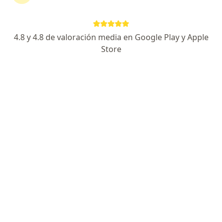
·
Ver más
Oncología, Cardiología, Nutrición
PRES GRAL J A ROCA 850, Trelew
•
Mapa
4.8 y 4.8 de valoración media en Google Play y Apple
Ningún profesional de este centro tiene turnos disponibles
Store
Mostrar perfil
Diagnóstico Por Imagen S.R.L.
·
Ver más
Oncología, Radiología, Reumatología
Ameghino 474, Trelew
•
Mapa