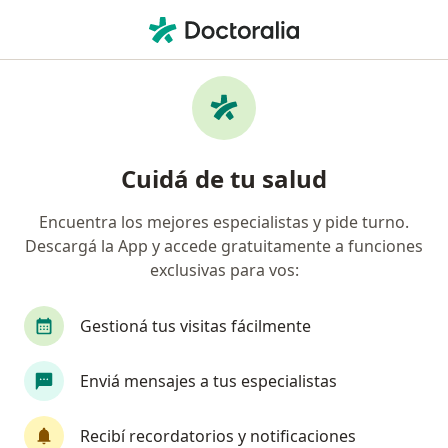
Men
Cirugía General • Santiago del Estero, Santiago del Estero
Filtros
• 1
Obra social
Mapa
Centros médicos de Cirugía General en
Cuidá de tu salud
Santiago del Estero
Encuentra los mejores especialistas y pide turno.
Descargá la App y accede gratuitamente a funciones
¿Cuál es tu obra social?
exclusivas para vos:
OSDE Binario
Swiss Medical
Gestioná tus visitas fácilmente
Enviá mensajes a tus especialistas
Recibí recordatorios y notificaciones