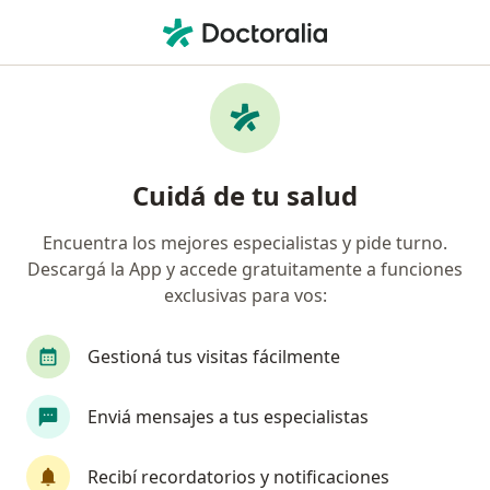
Men
Cirujano De Cabeza Y Cuello • Florida, Buenos Aires
Filtros
Obra social
Mapa
Cirujanos de cabeza y cuello en Florida
Cuidá de tu salud
Encuentra los mejores especialistas y pide turno.
¿Cuál es tu obra social?
Descargá la App y accede gratuitamente a funciones
OSDE Binario
exclusivas para vos:
Gestioná tus visitas fácilmente
Enviá mensajes a tus especialistas
Recibí recordatorios y notificaciones